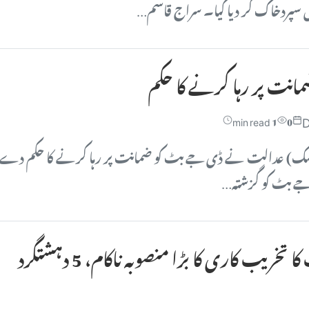
 سپردخاک کر دیا گیا۔ سراج قاسم…
انت پر رہا کرنے کا حکم
D
1 min read
0
یسک) عدالت نے ڈی جے بٹ کو ضمانت پر رہا کرنے کا حکم دے
ے بٹ کو گزشتہ…
لاہور میں بھارت کا تخریب کاری کا بڑا منصوبہ ناکام، 5 دہشتگرد