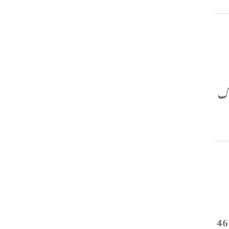
رک
اسلام آباد (اصل میڈیا ڈیسک) ملک بھر میں کورونا وائرس کے فعال کیسز کی تعداد بڑھ کر 46