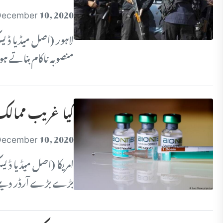
ecember 10, 2020
لاہور (اصل میڈیا ڈیس
منصوبہ ناکام بناتے ہوئے 5 ملزمان کو گرفتار
کیا غریب ممالک 
ecember 10, 2020
امریکا (اصل میڈیا ڈ
بڑے بڑے آرڈر دینے