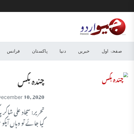
صفحۂ اول
خبریں
دنیا
پاکستان
فرانس
چندہ بکس
ecember 10, 2020
تحریر: سجاد علی شاکر 
کیا جائے تو وہاں آپکو 