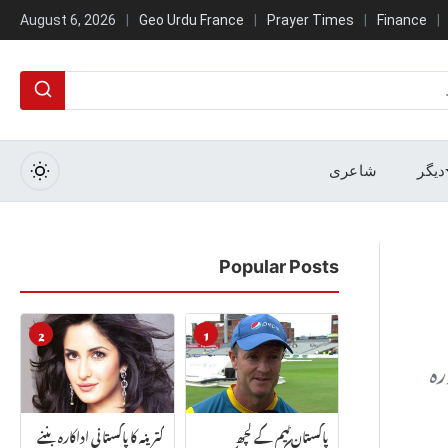
August 6, 2026
Geo Urdu France
Prayer Times
Finance
Search
دیگر
شاعری
Popular Posts
2
1
رہ
پاکستان ٹیم کے کچھ
کترینہ کا پاکستانی اداکارہ بننے