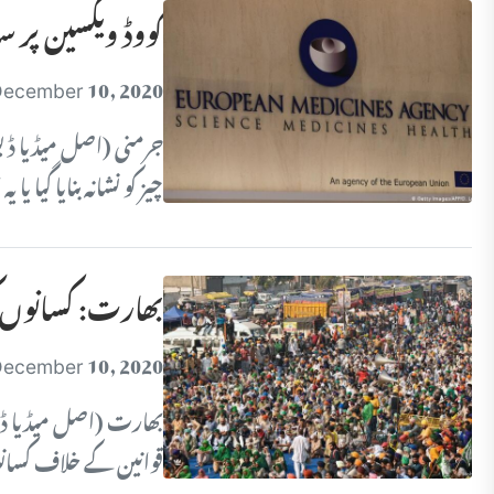
کووڈ ویکسین پر سا
ecember 10, 2020
جرمنی (اصل میڈیا ڈیسک
چیز کو نشانہ بنایا گیا یا ی
بھارت: کسانوں کی
ecember 10, 2020
بھارت (اصل میڈیا ڈی
قوانین کے خلاف کسانو