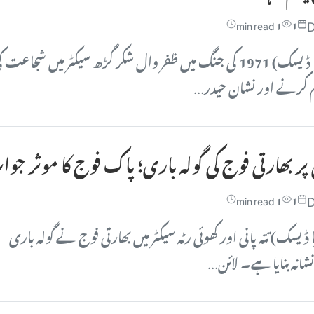
D
1 min read
1
گوجر خان (اصل میڈیا ڈیسک) 1971 کی جنگ میں ظفر وال شکر گڑھ سیکٹر میں شجاعت 
 کرنے اور نشان حیدر…
ر بھارتی فوج کی گولہ باری؛ پاک فوج کا موثر جو
D
1 min read
1
 ڈیسک) تتہ پانی اور کھوئی رٹہ سیکٹر میں بھارتی فوج نے گولہ باری
شانہ بنایا ہے۔ لائن…