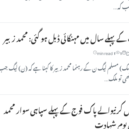
 جب کہ…
کے پہلے سال میں مہنگائی ڈبل ہو گئی: محمد زبیر
D
1 min read
1
سک) مسلم لیگ ن کے رہنما محمد زبیر کا کہنا ہے کہ (ن) لیگ جب
ھی تو ملک…
 کرنیوالے پاک فوج کے پہلے سپاہی سوار محمد