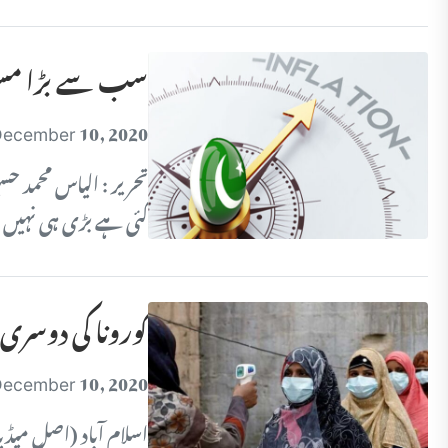
سب سے بڑا مسئ
ecember 10, 2020
تحریر : الیاس محمد 
گئی ہے بڑی ہی نہیں
کورونا کی دوسری لہر؛ ایک دن میں
ecember 10, 2020