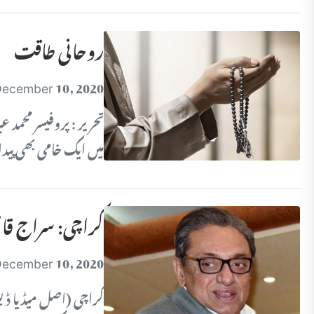
روحانی طاقت
ecember 10, 2020
تحریر : پروفیسر محمد
میں ایک خامی بھی پید
کراچی: سراج قا
ecember 10, 2020
کراچی (اصل میڈیا ڈیس