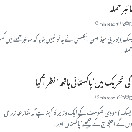
ئبر حملہ
D
1 min read
2
) یورپی میڈیسن ایجنسی نے یہ تو نہیں بتایا کہ سائبر حملے میں ک
ہ حملہ…
 تحریک میں’پاکستانی ہاتھ‘ نظر آ گیا
D
1 min read
3
سک) مودی حکومت کے ایک وزیر کا کہنا ہے کہ متنازعہ زرعی
ں کے احتجاج کے پیچھے ’پاکستان اور…