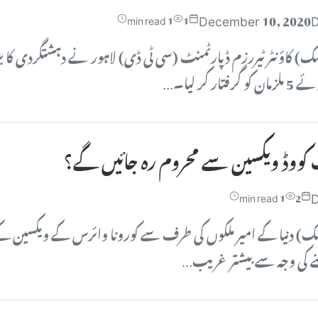
December 10, 2020
D
1 min read
1
ک) کاؤنٹر ٹیررزم ڈپارٹمنٹ (سی ٹی ڈی) لاہور نے دہشتگردی کا بڑ
 کر لیا۔…
کووڈ ویکسین سے محروم رہ جائیں گے؟
D
1 min read
2
یسک) دنیا کے امیر ملکوں کی طرف سے کورونا وائرس کے ویکسین ک
 کی وجہ سے بیشتر غریب…