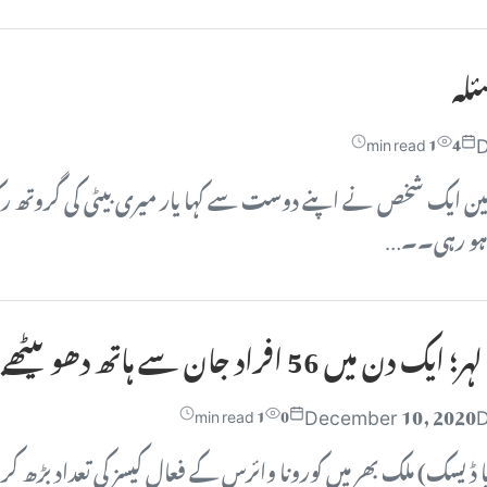
لہ
D
1 min read
4
حسین ایک شخص نے اپنے دوست سے کہا یار میری بیٹی کی گروتھ 
 ہو رہی۔۔…
 56 افراد جان سے ہاتھ دھو بیٹھے
December 10, 2020
D
1 min read
0