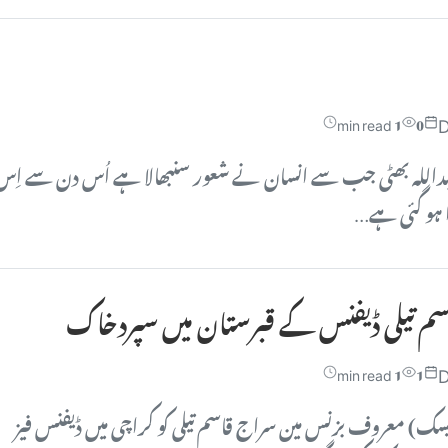
D
1 min read
0
 عبداللہ بھٹی جب سے انسان نے شعور سنبھالا ہے اُس دن سے اِس
ا ہو گئی ہے…
سم تیلی ڈیفنس کے قبرستان میں سپردخاک
D
1 min read
1
ک) معروف بزنس مین سراج قاسم تیلی کو کراچی میں ڈیفنس فیز