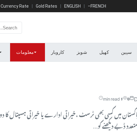
Currency Rate
Gold Rates
ENGLISH
–
FRENCH
سپین
کھیل
شوبز
کاروبار
معلومات
D
1 min read
0
پاکستان میں کسی بھی ٹرسٹ ،خیراتی ادارے یا خیراتی ہسپتال کا دو
متعدد ڈبے دیکھنے کو…