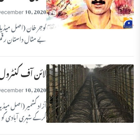
ecember 10, 2020
بے مثال داستان رقم
لائن آف کنٹرول پ
ecember 10, 2020
آزاد کشمیر (اصل میڈیا
کرکے شہری آبادی کو ن