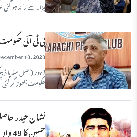
ہزار سے زائد ہو گئی
پی ٹی آئی حکومت 
ecember 10, 2020
لاہور (اصل میڈیا ڈی
حکومت چھوڑ کر گئی ت
نشان حیدر حاصل
حسین کا 49 واں یوم شہادت