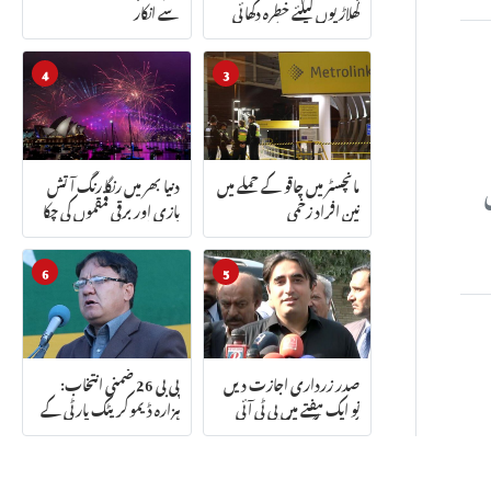
کھلاڑیوں کیلئے خطرہ دکھائی
سے انکار
دے رہا ہے: بیٹنگ کوچ
4
3
مانچسٹر میں چاقو کے حملے میں
دنیا بھر میں رنگا رنگ آتش
تین افراد زخمی
بازی اور برقی قمقموں کی چکا
چوند کے ساتھ نئے سال کا
آغاز
6
5
صدر زرداری اجازت دیں
پی بی 26 ضمنی انتخاب:
تو ایک ہفتے میں پی ٹی آئی
ہزارہ ڈیموکریٹک پارٹی کے
حکومت گرا سکتے ہیں: بلاول
قادر علی نے میدان مار لیا
بھٹو