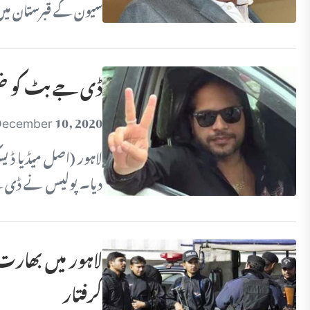
سیون کے قبرستان میں
ڈی جے بٹ کو ضم
ecember 10, 2020
لاہور (اصل میڈیا ڈ
دیا۔ پولیس نے ڈی ج
گرفتار